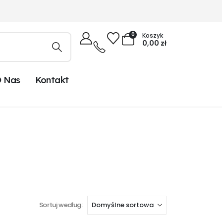
0
Koszyk
0,00
zł
 Nas
Kontakt
Sortuj według: