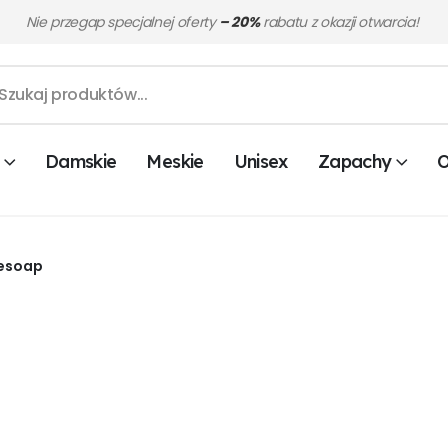
Nie przegap specjalnej oferty
– 20%
rabatu z okazji otwarcia!
Damskie
Meskie
Unisex
Zapachy
O
esoap