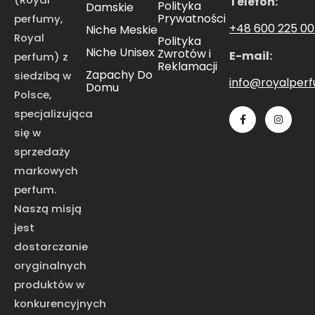
Telefon:
Polityka
Damskie
Prywatności
perfumy,
+48 600 225 0
Niche Meskie
Royal
Polityka
Niche Unisex
Zwrotów i
E-mail:
perfum) z
Reklamacji
Zapachy Do
siedzibą w
info@royalper
Domu
Polsce,
specjalizująca
się w
sprzedaży
markowych
perfum.
Naszą misją
jest
dostarczanie
oryginalnych
produktów w
konkurencyjnych