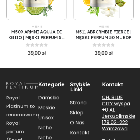
MESKIE
MESKIE
M509 ARMNI AQUUA DI
M511 ABRCRMBIE FIERCE |
GIIIO | MĘSKI PERFUM 50
MĘSKI PERFUM 50 ML EDP
ML EDP
0
out of 5
0
out of 5
39,00
zł
39,00
zł
Kategorie
Szybkie
Kontakt
Linki
CH. BLUE
Damskie
Royal
Strona
CITY wyspa
Platinum to
Meskie
+0 Al.
Sklep
renomowana
Jerozolimskie
Unisex
179 02-222
O Nas
Royal
Niche
Warszawa
perfum
Kontakt
Niche
(Royal