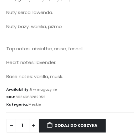
Nuty serca: lawenda.
Nuty bazy: wanilia, piżmo.
Top notes: absinthe, anise, fennel.
Heart notes: lavender.
Base notes: vanilla, musk.
Availability:
5 w magazynie
SKU:
8684663282052
Kategoria:
Meskie
DODAJ DO KOSZYKA