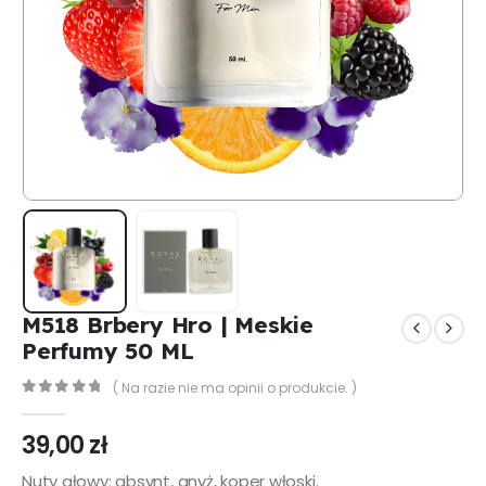
M518 Brbery Hro | Meskie
Perfumy 50 ML
( Na razie nie ma opinii o produkcie. )
0
out of 5
39,00
zł
Nuty głowy: absynt, anyż, koper włoski.