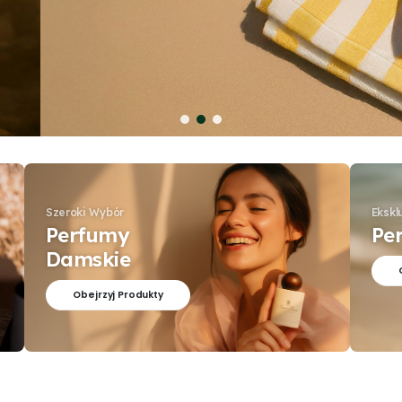
Szeroki Wybór
Ekskl
Perfumy
Pe
Damskie
Obejrzyj Produkty