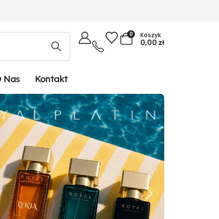
0
Koszyk
0,00
zł
 Nas
Kontakt