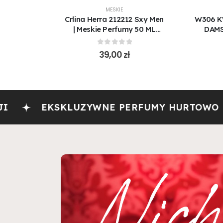
PRAYU
MESKIE
OWIETRZA
Crlina Herra 212212 Sxy Men
W306 K
 MORSKA
| Meskie Perfumy 50 ML
DAMS
148)
(M619)
f 5
0
out of 5
zł
39,00
zł
EKSKLUZYWNE PERFUMY HURTOWO
T