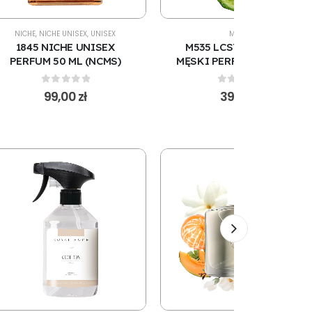
NICHE
,
NICHE UNISEX
,
UNISEX
MESKIE
1845 NICHE UNISEX
M535 LCSTE ESENTAL |
PERFUM 50 ML (NCMS)
MĘSKI PERFUM 50 ML EDP
0
out of 5
0
out of 5
99,00
zł
39,00
zł