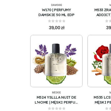
DAMSKIE
M
W170 | PERFUMY
M533 ZR
DAMSKIE 50 ML EDP
ADDICTI
PERFUM
0
out of 5
0
o
39,00
zł
3
MESKIE
M
M524 YSLLLA NUIT DE
M535 LCS
L'HOME | MĘSKI PERFUM
MĘSKI P
50 ML EDP