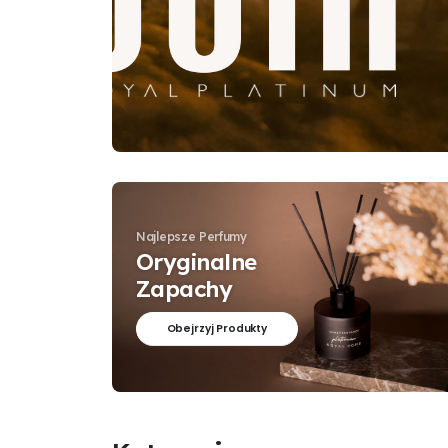
Najlepsze Perfumy
Oryginalne
Zapachy
Obejrzyj Produkty