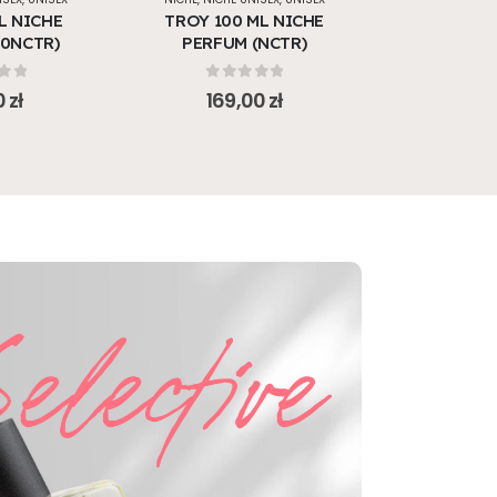
L NICHE
TROY 100 ML NICHE
30NCTR)
PERFUM (NCTR)
of 5
0
out of 5
0
zł
169,00
zł