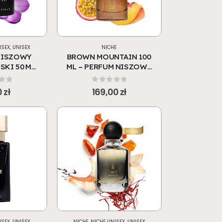
ISEX
,
UNISEX
NICHE
NISZOWY
BROWN MOUNTAIN 100
SKI 50 ML
ML – PERFUM NISZOWY
R)
(NCBM)
of 5
0
out of 5
0
zł
169,00
zł
ISEX
,
UNISEX
NICHE
,
NICHE UNISEX
,
UNISEX