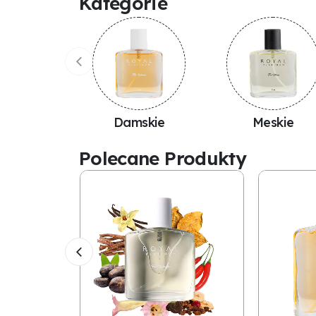
Kategorie
Damskie
Meskie
Polecane Produkty