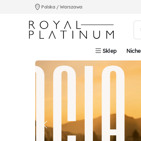
Polska / Warszawa
Niche
Sklep