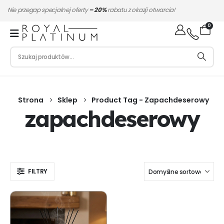
Nie przegap specjalnej oferty
– 20%
rabatu z okazji otwarcia!
0
Strona
Sklep
Product Tag -
Zapachdeserowy
zapachdeserowy
FILTRY