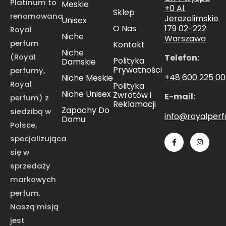
Platinum to
Meskie
+0 Al.
Sklep
renomowana
Jerozolimskie
Unisex
179 02-222
O Nas
Royal
Niche
Warszawa
perfum
Kontakt
Niche
(Royal
Telefon:
Polityka
Damskie
Prywatności
perfumy,
+48 600 225 0
Niche Meskie
Royal
Polityka
Niche Unisex
Zwrotów i
E-mail:
perfum) z
Reklamacji
Zapachy Do
siedzibą w
info@royalper
Domu
Polsce,
specjalizująca
się w
sprzedaży
markowych
perfum.
Naszą misją
jest