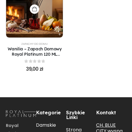
ZAPACHY DO DOMU
Wanilia – Zapach Domowy
Royal Platinum 120 ML
(R141)
0
out of 5
39,00
zł
Kategorie
Szybkie
Kontakt
Linki
CH. BLUE
Damskie
Royal
Strona
CITY wyspa