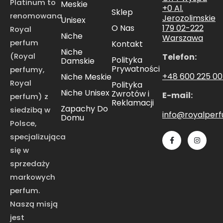
Platinum to
Meskie
+0 Al.
Sklep
renomowana
Jerozolimskie
Unisex
179 02-222
O Nas
Royal
Niche
Warszawa
perfum
Kontakt
Niche
(Royal
Telefon:
Polityka
Damskie
Prywatności
perfumy,
+48 600 225 0
Niche Meskie
Royal
Polityka
Niche Unisex
Zwrotów i
E-mail:
perfum) z
Reklamacji
Zapachy Do
siedzibą w
info@royalper
Domu
Polsce,
specjalizująca
się w
sprzedaży
markowych
perfum.
Naszą misją
jest