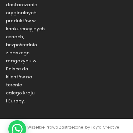
dostarczanie
oryginalnych
produktów w
konkurencyjnych
cenach,
bezpośrednio
z naszego
magazynu w
Polsce do
klientów na
terenie
całego kraju
i Europy.
©2025 Wszelkie Prawa Zastrzeżone. by
Tayfa Creative