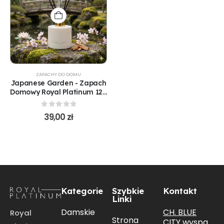
ZAPACHY DO DOMU
Japanese Garden - Zapach
Domowy Royal Platinum 120
ML(R134)
0
out of 5
39,00
zł
Kategorie
Szybkie
Kontakt
Linki
CH. BLUE
Damskie
Royal
Strona
CITY wyspa