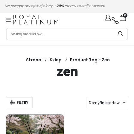
Nie przegap specjalnej oferty
– 20%
rabatu z okazji otwarcia!
0
Strona
Sklep
Product Tag -
Zen
zen
FILTRY