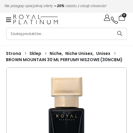
Nie przegap specjalnej oferty
– 20%
rabatu z okazji otwarcia!
0
Strona
Sklep
Niche
,
Niche Unisex
,
Unisex
BROWN MOUNTAIN 30 ML PERFUMY NISZOWE (30NCBM)