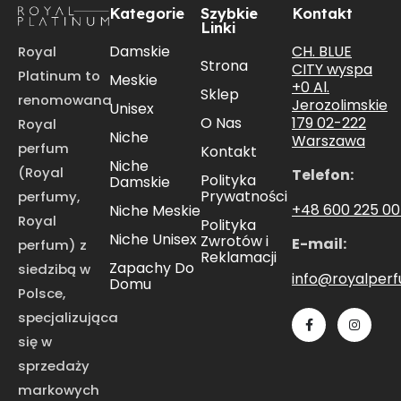
Kategorie
Szybkie
Kontakt
Linki
CH. BLUE
Damskie
Royal
Strona
CITY wyspa
Platinum to
Meskie
+0 Al.
Sklep
renomowana
Jerozolimskie
Unisex
179 02-222
O Nas
Royal
Niche
Warszawa
perfum
Kontakt
Niche
(Royal
Telefon:
Polityka
Damskie
Prywatności
perfumy,
+48 600 225 0
Niche Meskie
Royal
Polityka
Niche Unisex
Zwrotów i
E-mail:
perfum) z
Reklamacji
Zapachy Do
siedzibą w
info@royalper
Domu
Polsce,
specjalizująca
się w
sprzedaży
markowych