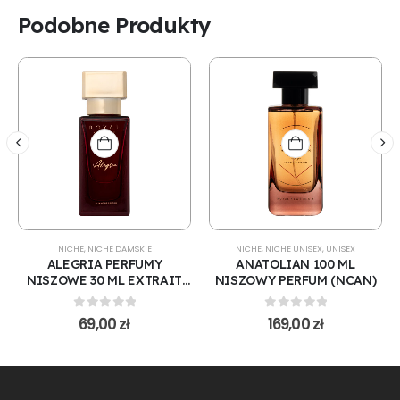
Podobne Produkty
NICHE
,
NICHE DAMSKIE
NICHE
,
NICHE UNISEX
,
UNISEX
ALEGRIA PERFUMY
ANATOLIAN 100 ML
NISZOWE 30 ML EXTRAIT
NISZOWY PERFUM (NCAN)
DE PARFUM (30NCAL)
0
out of 5
0
out of 5
69,00
zł
169,00
zł