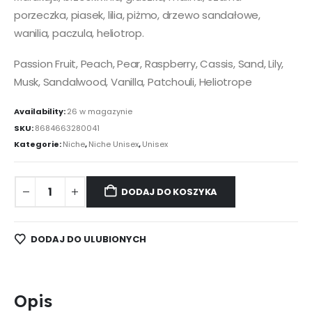
porzeczka, piasek, lilia, piżmo, drzewo sandałowe,
wanilia, paczula, heliotrop.
Passion Fruit, Peach, Pear, Raspberry, Cassis, Sand, Lily,
Musk, Sandalwood, Vanilla, Patchouli, Heliotrope
Availability:
26 w magazynie
SKU:
8684663280041
Kategorie:
Niche
,
Niche Unisex
,
Unisex
DODAJ DO KOSZYKA
DODAJ DO ULUBIONYCH
Opis