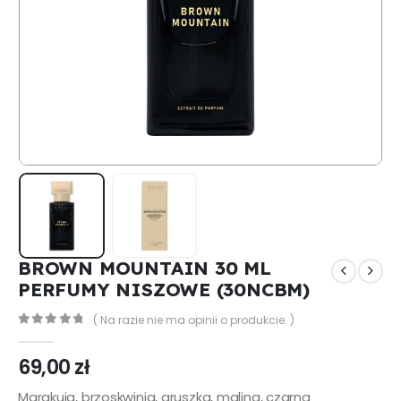
BROWN MOUNTAIN 30 ML
PERFUMY NISZOWE (30NCBM)
( Na razie nie ma opinii o produkcie. )
0
out of 5
69,00
zł
Marakuja, brzoskwinia, gruszka, malina, czarna