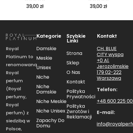
0
out of 5
0
out of 5
39,00
zł
39,00
zł
Kategorie
Szybkie
Kontakt
Linki
CH. BLUE
Damskie
Royal
Strona
CITY wyspa
Platinum to
Meskie
+0 Al.
Sklep
renomowana
Jerozolimskie
Unisex
179 02-222
O Nas
Royal
Niche
Warszawa
perfum
Kontakt
Niche
(Royal
Telefon:
Polityka
Damskie
Prywatności
perfumy,
+48 600 225 0
Niche Meskie
Royal
Polityka
Niche Unisex
Zwrotów i
E-mail:
perfum) z
Reklamacji
Zapachy Do
siedzibą w
info@royalper
Domu
Polsce,