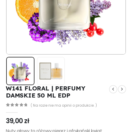
W141 FLORAL | PERFUMY
DAMSKIE 50 ML EDP
( Na razie nie ma opinii o produkcie. )
0
out of 5
39,00
zł
Nuty głowy to różowy pieprz i afrykański kwiat