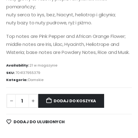
pomarańczy;
nuty serca to irys, bez, hiacynt, heliotrop i glicynia;
nuty bazy to nuty pudrowe, ryż i piżmo.
Top notes are Pink Pepper and African Orange Flower;
middle notes are Iris, Lilac, Hyacinth, Heliotrope and
Wisteria; base notes are Powdery Notes, Rice and Musk.
Availability:
21 w magazynie
SKU:
704137955379
Kategoria:
Damskie
DODAJ DO KOSZYKA
DODAJ DO ULUBIONYCH