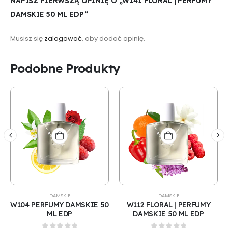
NAPISZ PIERWSZĄ OPINIĘ O „W141 FLORAL | PERFUMY
DAMSKIE 50 ML EDP”
Musisz się
zalogować
, aby dodać opinię.
Podobne Produkty
DAMSKIE
DAMSKIE
W104 PERFUMY DAMSKIE 50
W112 FLORAL | PERFUMY
ML EDP
DAMSKIE 50 ML EDP