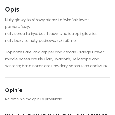
Opis
Nuty głowy to różowy pieprz i afrykański kwiat
pomarańczy;
nuty serca to irys, bez, hiacynt, heliotrop i glicynia;
nuty bazy to nuty pudrowe, ryż i piżmo.
Top notes are Pink Pepper and African Orange Flower;
middle notes are Iris, Lilac, Hyacinth, Heliotrope and
Wisteria; base notes are Powdery Notes, Rice and Musk.
Opinie
Na razie nie ma opinii o produkcie.