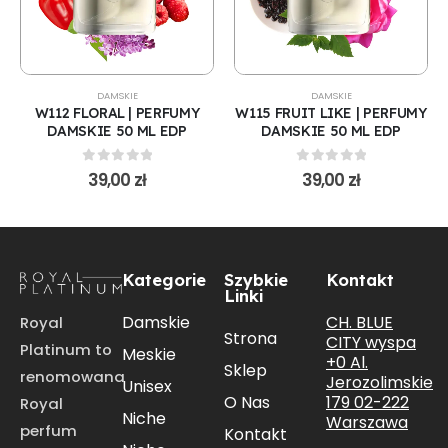
DAMSKIE
DAMSKIE
W112 FLORAL | PERFUMY
W115 FRUIT LIKE | PERFUMY
DAMSKIE 50 ML EDP
DAMSKIE 50 ML EDP
0
out of 5
0
out of 5
39,00
zł
39,00
zł
Kategorie
Szybkie
Kontakt
Linki
CH. BLUE
Damskie
Royal
Strona
CITY wyspa
Platinum to
Meskie
+0 Al.
Sklep
renomowana
Jerozolimskie
Unisex
179 02-222
O Nas
Royal
Niche
Warszawa
perfum
Kontakt