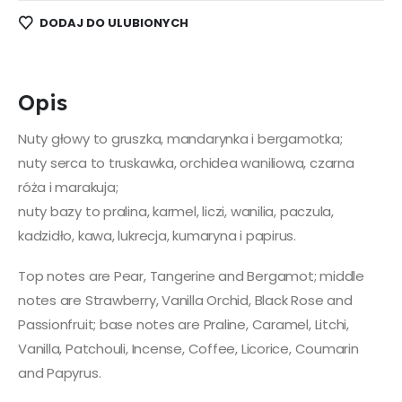
DODAJ DO ULUBIONYCH
Opis
Nuty głowy to gruszka, mandarynka i bergamotka;
nuty serca to truskawka, orchidea waniliowa, czarna
róża i marakuja;
nuty bazy to pralina, karmel, liczi, wanilia, paczula,
kadzidło, kawa, lukrecja, kumaryna i papirus.
Top notes are Pear, Tangerine and Bergamot; middle
notes are Strawberry, Vanilla Orchid, Black Rose and
Passionfruit; base notes are Praline, Caramel, Litchi,
Vanilla, Patchouli, Incense, Coffee, Licorice, Coumarin
and Papyrus.