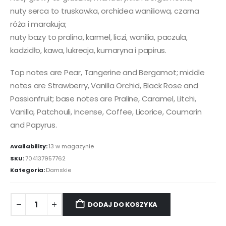
nuty serca to truskawka, orchidea waniliowa, czarna
róża i marakuja;
nuty bazy to pralina, karmel, liczi, wanilia, paczula,
kadzidło, kawa, lukrecja, kumaryna i papirus.
Top notes are Pear, Tangerine and Bergamot; middle
notes are Strawberry, Vanilla Orchid, Black Rose and
Passionfruit; base notes are Praline, Caramel, Litchi,
Vanilla, Patchouli, Incense, Coffee, Licorice, Coumarin
and Papyrus.
Availability:
13 w magazynie
SKU:
704137957762
Kategoria:
Damskie
DODAJ DO KOSZYKA