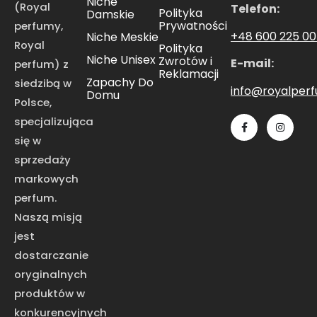
Niche
(Royal
Telefon:
Polityka
Damskie
Prywatności
perfumy,
+48 600 225 0
Niche Meskie
Royal
Polityka
Niche Unisex
Zwrotów i
E-mail:
perfum) z
Reklamacji
Zapachy Do
siedzibą w
info@royalper
Domu
Polsce,
specjalizująca
się w
sprzedaży
markowych
perfum.
Naszą misją
jest
dostarczanie
oryginalnych
produktów w
konkurencyjnych