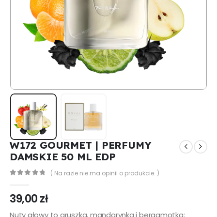
W172 GOURMET | PERFUMY
DAMSKIE 50 ML EDP
( Na razie nie ma opinii o produkcie. )
0
out of 5
39,00
zł
Nuty głowy to gruszka, mandarynka i bergamotka;