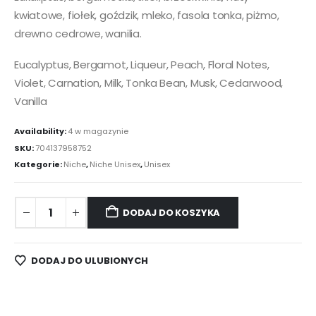
kwiatowe, fiołek, goździk, mleko, fasola tonka, piżmo,
drewno cedrowe, wanilia.
Eucalyptus, Bergamot, Liqueur, Peach, Floral Notes,
Violet, Carnation, Milk, Tonka Bean, Musk, Cedarwood,
Vanilla
Availability:
4 w magazynie
SKU:
704137958752
Kategorie:
Niche
,
Niche Unisex
,
Unisex
DODAJ DO KOSZYKA
DODAJ DO ULUBIONYCH