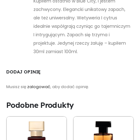
Kupiłem ostatnio w Blue City, I jestem
zachwycony. Elegancki unikatowy zapach,
ale też uniwersalny. Wetyweria I cytrus
idealnie współgrają czyniąc go tajemniczym
I intrygującym. Zapach się trzyma i
projektuje. Jedynej rzeczy żałuję – kupiłem
30ml zamiast 100ml.
DODAJ OPINIĘ
Musisz się
zalogować
, aby dodać opinię.
Podobne Produkty