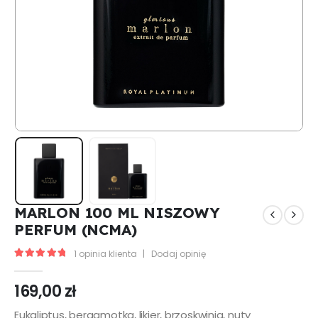
MARLON 100 ML NISZOWY
PERFUM (NCMA)
1
opinia klienta
|
Dodaj opinię
5.00
out of 5
169,00
zł
Eukaliptus, bergamotka, likier, brzoskwinia, nuty