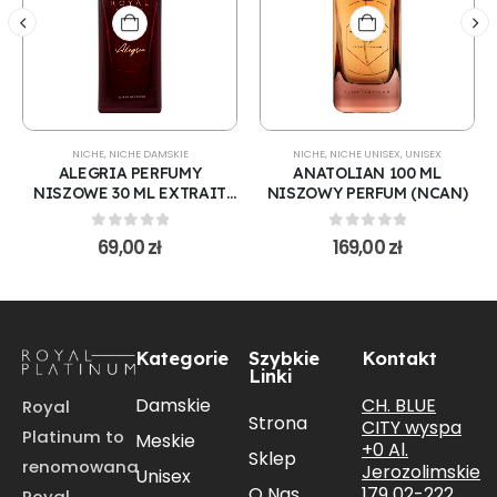
NICHE
,
NICHE DAMSKIE
NICHE
,
NICHE UNISEX
,
UNISEX
ALEGRIA PERFUMY
ANATOLIAN 100 ML
NISZOWE 30 ML EXTRAIT
NISZOWY PERFUM (NCAN)
DE PARFUM (30NCAL)
0
out of 5
0
out of 5
69,00
zł
169,00
zł
Kategorie
Szybkie
Kontakt
Linki
CH. BLUE
Damskie
Royal
Strona
CITY wyspa
Platinum to
Meskie
+0 Al.
Sklep
renomowana
Jerozolimskie
Unisex
179 02-222
O Nas
Royal