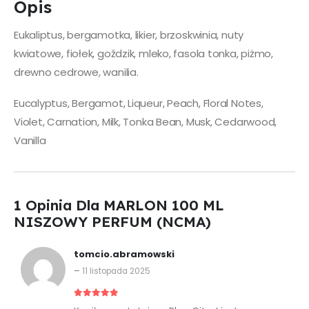
Opis
Eukaliptus, bergamotka, likier, brzoskwinia, nuty
kwiatowe, fiołek, goździk, mleko, fasola tonka, piżmo,
drewno cedrowe, wanilia.
Eucalyptus, Bergamot, Liqueur, Peach, Floral Notes,
Violet, Carnation, Milk, Tonka Bean, Musk, Cedarwood,
Vanilla
1 Opinia Dla
MARLON 100 ML
NISZOWY PERFUM (NCMA)
tomcio.abramowski
–
11 listopada 2025
5
z 5