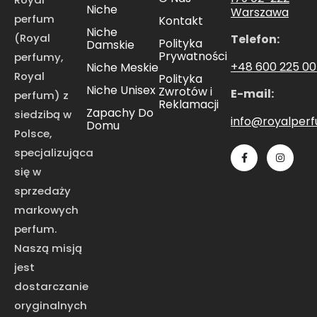
Niche
Warszawa
perfum
Kontakt
Niche
(Royal
Telefon:
Polityka
Damskie
Prywatności
perfumy,
+48 600 225 0
Niche Meskie
Royal
Polityka
Niche Unisex
Zwrotów i
E-mail:
perfum) z
Reklamacji
Zapachy Do
siedzibą w
info@royalper
Domu
Polsce,
specjalizująca
się w
sprzedaży
markowych
perfum.
Naszą misją
jest
dostarczanie
oryginalnych