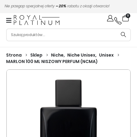
Nie przegap specjalnej oferty
– 20%
rabatu z okazji otwarcia!
0
Strona
Sklep
Niche
,
Niche Unisex
,
Unisex
MARLON 100 ML NISZOWY PERFUM (NCMA)