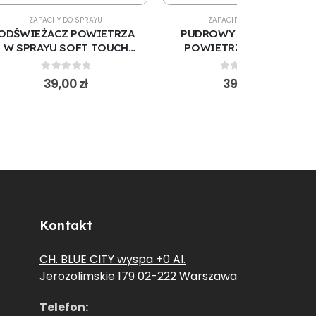
ZAPACHY DO SPRAYU
ZAPACHY DO SPRAYU
ODŚWIEŻACZ POWIETRZA
PUDROWY ODŚWIEŻACZ
W SPRAYU SOFT TOUCH
POWIETRZA W SPRAYU
500 ML (S103)
500 ML (S176)
0
out of 5
0
out of 5
39,00
zł
39,00
zł
Kontakt
CH. BLUE CITY wyspa +0 Al.
Jerozolimskie 179 02-222 Warszawa
Telefon: