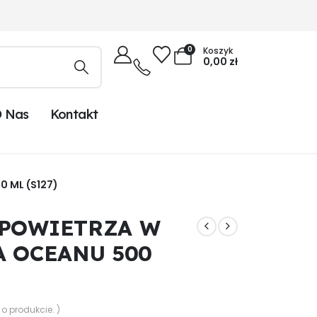
0
Koszyk
0,00
zł
 Nas
Kontakt
 ML (S127)
 POWIETRZA W
A OCEANU 500
 o produkcie. )