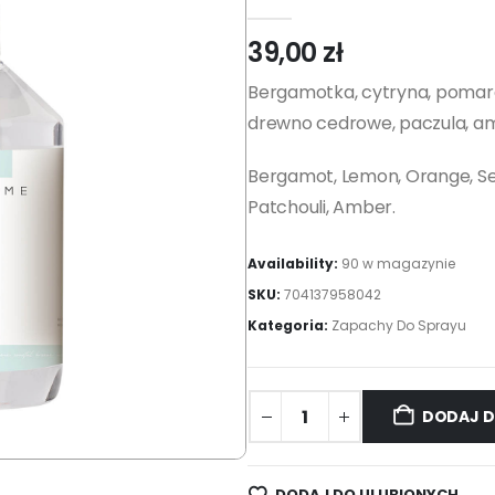
0
out of 5
39,00
zł
Bergamotka, cytryna, pomarańc
drewno cedrowe, paczula, a
Bergamot, Lemon, Orange, Sea 
Patchouli, Amber.
Availability:
90 w magazynie
SKU:
704137958042
Kategoria:
Zapachy Do Sprayu
DODAJ D
DODAJ DO ULUBIONYCH