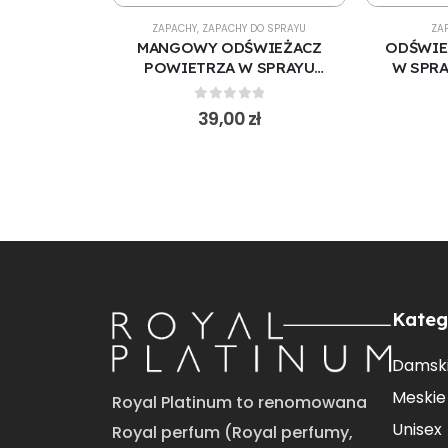
PRAYU
ZAPACHY
,
ZAPACHY DO SPRAYU
ZA
WIEŻACZ
MANGOWY ODŚWIEŻACZ
ODŚWIE
 SPRAYU
POWIETRZA W SPRAYU
W SPRA
176)
500 ML (S102)
5
f 5
0
out of 5
zł
39,00
zł
Kateg
Damsk
Meskie
Royal Platinum to renomowana
Unisex
Royal perfum (Royal perfumy,