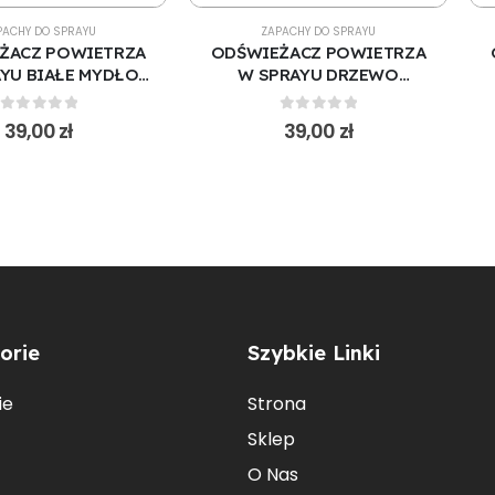
PACHY DO SPRAYU
ZAPACHY DO SPRAYU
ŻACZ POWIETRZA
ODŚWIEŻACZ POWIETRZA
YU BIAŁE MYDŁO
W SPRAYU DRZEWO
00 ML (S151)
SANDAŁOWE 500 ML (S100)
0
out of 5
0
out of 5
39,00
zł
39,00
zł
orie
Szybkie Linki
ie
Strona
Sklep
O Nas