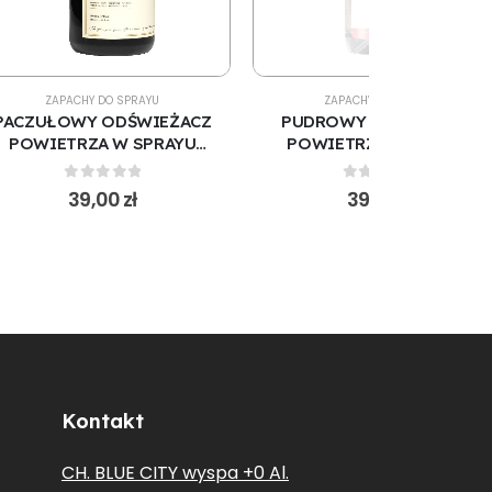
ZAPACHY DO SPRAYU
ZAPACHY DO SPRAYU
PACZUŁOWY ODŚWIEŻACZ
PUDROWY ODŚWIEŻACZ
POWIETRZA W SPRAYU
POWIETRZA W SPRAYU
500 ML (S161)
500 ML (S176)
0
out of 5
0
out of 5
39,00
zł
39,00
zł
Kontakt
CH. BLUE CITY wyspa +0 Al.