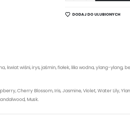
DODAJ DO ULUBIONYCH
na, kwiat wiśni, irys, jaśmin, fiołek, lilia wodna, ylang-ylang, b
berry, Cherry Blossom, Iris, Jasmine, Violet, Water Lily, Ylang
 Sandalwood, Musk.