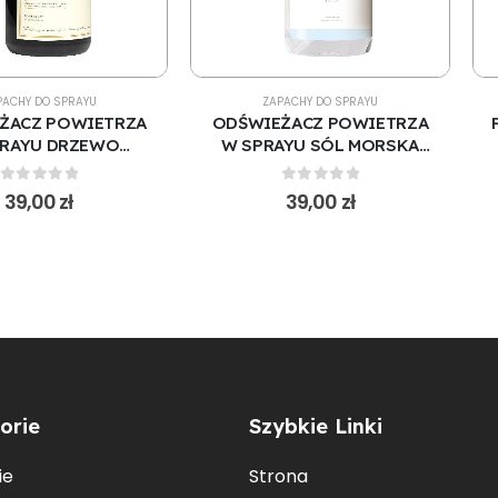
PACHY DO SPRAYU
ZAPACHY DO SPRAYU
ŻACZ POWIETRZA
ODŚWIEŻACZ POWIETRZA
PRAYU DRZEWO
W SPRAYU SÓL MORSKA
WE 500 ML (S100)
500 ML (S148)
0
out of 5
0
out of 5
39,00
zł
39,00
zł
orie
Szybkie Linki
ie
Strona