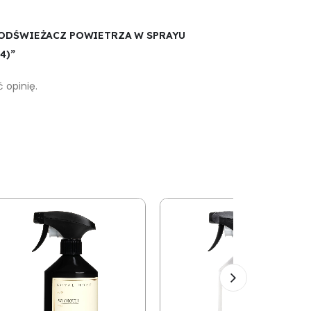
„ODŚWIEŻACZ POWIETRZA W SPRAYU
4)”
 opinię.